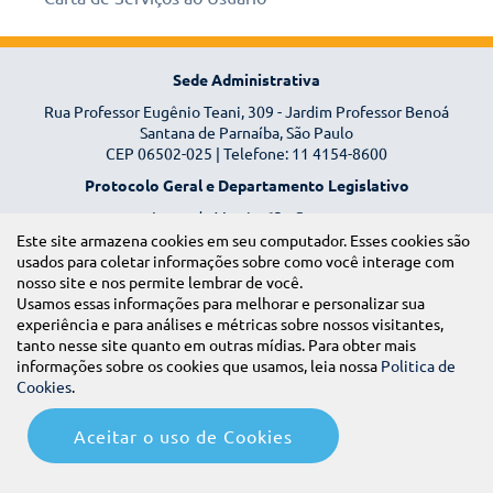
Sede Administrativa
Rua Professor Eugênio Teani, 309 - Jardim Professor Benoá
Santana de Parnaíba, São Paulo
CEP 06502-025 | Telefone: 11 4154-8600
Protocolo Geral e Departamento Legislativo
Largo da Matriz, 63 - Centro
Santana de Parnaíba, São Paulo
Este site armazena cookies em seu computador. Esses cookies são
CEP 06501-005
usados para coletar informações sobre como você interage com
nosso site e nos permite lembrar de você.
Atendimento ao Público
Usamos essas informações para melhorar e personalizar sua
Realizado de segunda a sexta-feira, das 8h às 17h.
experiência e para análises e métricas sobre nossos visitantes,
tanto nesse site quanto em outras mídias. Para obter mais
2025 - Todos os direitos reservados
informações sobre os cookies que usamos, leia nossa
Politica de
Siga nossas redes sociais
Cookies
.
Aceitar o uso de Cookies
Mapa do Site